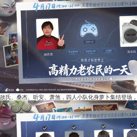
故氏、桑杰、听安、萧煞，四人小队化身萝卜集结登场