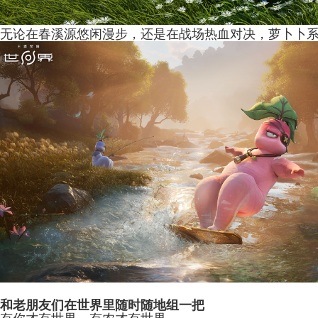
无论在春溪源
悠闲
漫步
，
还是在
战场热血对决
，萝卜卜
和老朋友们在
世界里
随时随地
组
一把