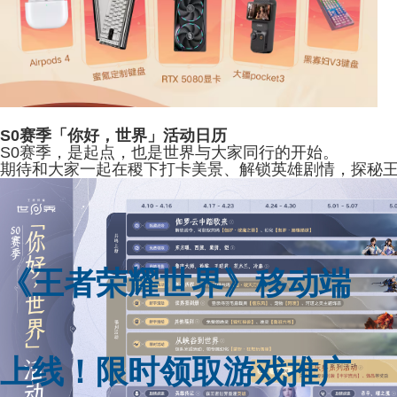
S0赛季「你好，世界」活动日历
S0赛季，是起点，也是
世界
与大家同行的开始。
期待和大家
一起
在稷下
打卡美景、解锁英雄剧情，探秘王
《
王者荣耀世界
》
移动端
上线
！
限时
领取
游戏
推广