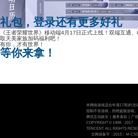
礼包
，
登录
还有
更多
好礼
《王者荣耀世界》移动端4月17日正式上线！双端互通、
取天美家族加码福利吧！
有你，才有世界
！
等你
来拿
！
本网络游戏适合年满17周岁(
抵制不良游戏，拒绝盗版游戏。
腾讯互动娱乐
|
服务条款
|
广
COPYRIGHT © 1998 - 2017
TENCENT. ALL RIGHTS RES
文网游备字〔2015〕Ｍ-CSG 