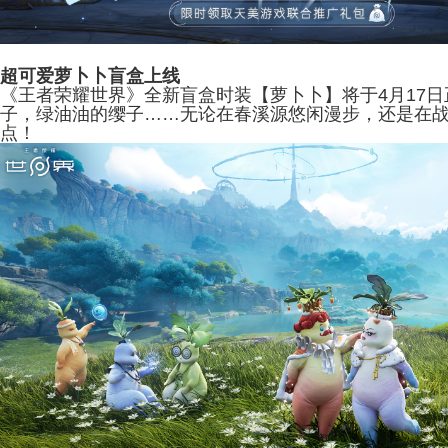
超可爱萝卜卜盲盒上线
《王者荣耀世界》全新
盲盒
时装
【萝卜卜】
将于
4月17
子，绿油油的缨子……无论在春溪源
悠闲
漫步
，
还是在
点
！