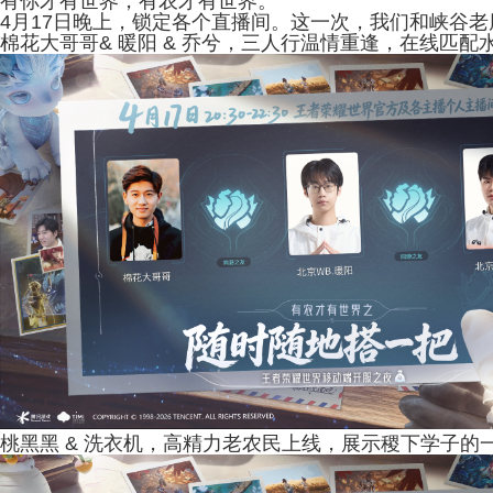
有你才有世界，有农才有世界。
4月17日晚上，锁定各个直播间。这一次，我们和峡谷
棉花大哥哥
& 暖阳 & 乔兮，
三人行
温情重逢，
在线匹配
桃黑黑 & 洗衣机，高精力老农民上线，展示稷下学子的