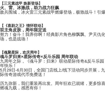
【三元素战甲 焕新登场】
火、雷、冰激战，助力战力狂飙
敌兵围城，冰火雷三元素战甲燃爆登场，极致战斗！引
【《喜剧之王》情怀联动】
双主角皮肤，周年限定送
努力！奋斗！我养你啊！经典影片角色柳飘飘、尹天仇
场，也是战场！
【魂聚星际，欢庆周年】
魂斗罗归来×星际传奇×反斗乐园 周年联动
九周年之际，《魂斗罗：归来》联动星际传奇
&
反斗乐园
年快乐！
5
月
29
日
-6
月
30
日，全国门店线上
/
线下活动同步开展，
际传奇游戏代币免费送！
历九弥新，我们重装再出发。周年狂欢已就绪，更多惊
燃魂九载，感恩有你！