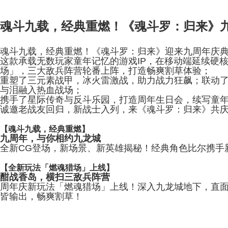
魂斗九载，经典重燃！《魂斗罗：归来》
魂斗九载，经典重燃！《魂斗罗：归来》迎来九周年庆
这款承载无数玩家童年记忆的游戏
IP
，在移动端延续硬
场」，三大敌兵阵营轮番上阵，打造畅爽割草体验；
重塑了三元素战甲，冰火雷激战，助力战力狂飙；联动
与泪融入热血战场；
携手了星际传奇与反斗乐园，打造周年生日会，续写童
诚邀老战友回归，新战士入列，来《魂斗罗：归来》共
【魂斗九载，经典重燃】
九周年，与你相约九龙城
全新
CG
登场，新场景、新英雄揭秘！经典角色比尔携手
【全新玩法「燃魂猎场」上线】
酣战香岛，横扫三敌兵阵营
周年庆新玩法「燃魂猎场」上线！深入九龙城地下，直
皆输出，畅爽割草！