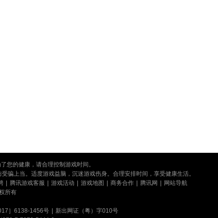
；为了您的健康，请合理控制游戏时间。
防受骗上当。适度游戏益脑，沉迷游戏伤身。合理安排时间，享受健康生活。
聘
|
腾讯游戏客服
|
游戏活动
|
游戏地图
|
商务合作
|
腾讯网
|
网站导航
权所有
7］6138-1456号
|
新出网证（粤）字010号